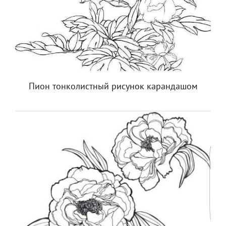
Пион тонколистный рисунок карандашом